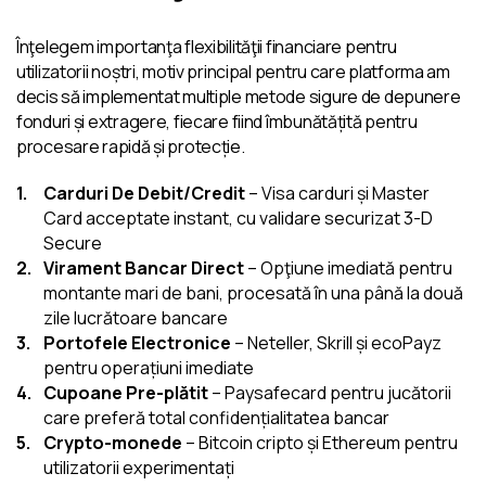
Înţelegem importanţa flexibilităţii financiare pentru
utilizatorii noștri, motiv principal pentru care platforma am
decis să implementat multiple metode sigure de depunere
fonduri și extragere, fiecare fiind îmbunătățită pentru
procesare rapidă și protecție.
Carduri De Debit/Credit
– Visa carduri și Master
Card acceptate instant, cu validare securizat 3-D
Secure
Virament Bancar Direct
– Opţiune imediată pentru
montante mari de bani, procesată în una până la două
zile lucrătoare bancare
Portofele Electronice
– Neteller, Skrill și ecoPayz
pentru operațiuni imediate
Cupoane Pre-plătit
– Paysafecard pentru jucătorii
care preferă total confidențialitatea bancar
Crypto-monede
– Bitcoin cripto și Ethereum pentru
utilizatorii experimentați