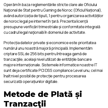
Operăm în baza reglementările stricte clare ale Oficiului
Naţional de Stat pentru Gaming de Noroc (Oficiul Național),
având autorizația de tipul L 1 pentru organizarea activităților
de noroc legal pe internet în țară. Prezenta licență
presupune verificări trimestriale și conformitate integrală
cu cadrul legal naţională în domeniul de activitate.
Protecția datelor private și economice este prioritatea
numărul unu noastră majoră principală. Implementăm
criptare SSL de 256 bits pentru întreaga gamă de
tranzacţiile, acelaşi nivel utilizat de entitățile bancare
majore internaționale. Sistemele informatice noastre IT
sunt deja certificate PCI DSS compliance Level unu, cel mai
înalt nivel posibil de protecție pentru procesarea
securizată operațiunilor digitale.
Metode de Plată și
Tranzacţii