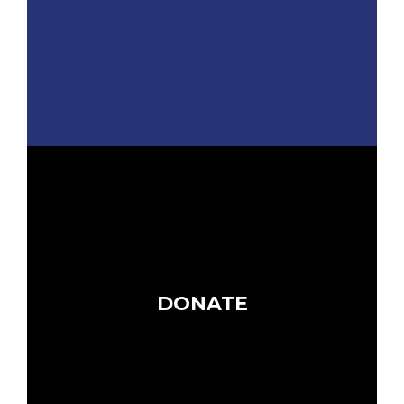
DONATE