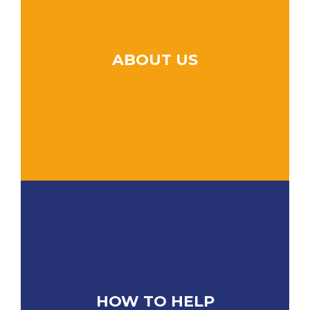
ABOUT US
HOW TO HELP